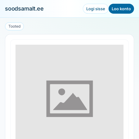
soodsamalt.ee
Logi sisse
Loo konto
Tooted