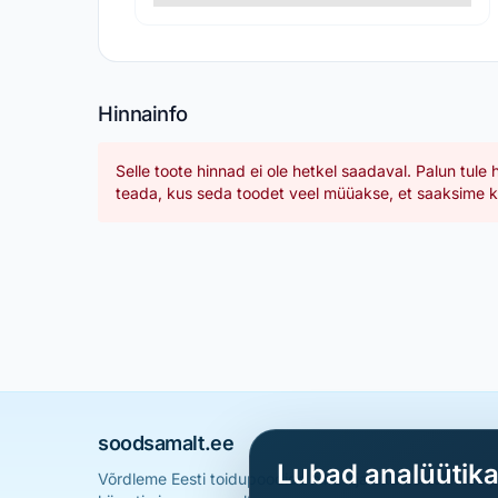
Hinnainfo
Selle toote hinnad ei ole hetkel saadaval. Palun tule 
teada, kus seda toodet veel müüakse, et saaksime ka
soodsamalt.ee
Lubad analüütik
Võrdleme Eesti toidupoodide hindu ja aitame sul leid