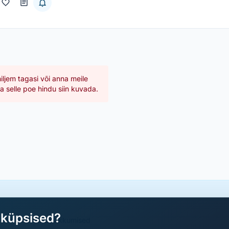
hiljem tagasi või anna meile
 selle poe hindu siin kuvada.
aküpsised?
a parimad sooduspakkumised