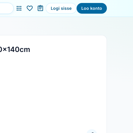
Logi sisse
Loo konto
20x140cm