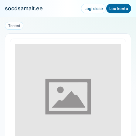
soodsamalt.ee
Logi sisse
Loo konto
Tooted