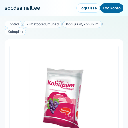
soodsamalt.ee
Logi sisse
Loo konto
Tooted
/
Piimatooted, munad
/
Kodujuust, kohupiim
/
Kohupiim