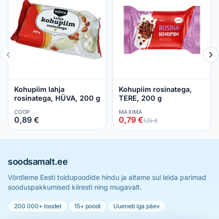
Kohupiim lahja
Kohupiim rosinatega,
rosinatega, HÜVA, 200 g
TERE, 200 g
COOP
MAXIMA
0,89 €
0,79 €
1,15 €
soodsamalt.ee
Võrdleme Eesti toidupoodide hindu ja aitame sul leida parimad
sooduspakkumised kiiresti ning mugavalt.
200 000+ toodet
15+ poodi
Uueneb iga päev