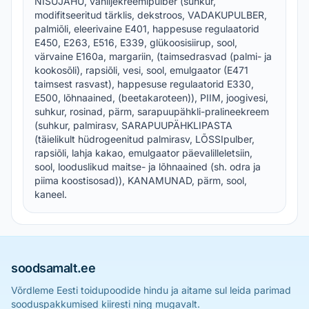
NISUJAHU, vaniljekreemipulber (suhkur,
modifitseeritud tärklis, dekstroos, VADAKUPULBER,
palmiõli, eleerivaine E401, happesuse regulaatorid
E450, E263, E516, E339, glükoosisiirup, sool,
värvaine E160a, margariin, (taimsedrasvad (palmi- ja
kookosõli), rapsiõli, vesi, sool, emulgaator (E471
taimsest rasvast), happesuse regulaatorid E330,
E500, lõhnaained, (beetakaroteen)), PIIM, joogivesi,
suhkur, rosinad, pärm, sarapuupähkli-pralineekreem
(suhkur, palmirasv, SARAPUUPÄHKLIPASTA
(täielikult hüdrogeenitud palmirasv, LÕSSIpulber,
rapsiõli, lahja kakao, emulgaator päevalilleletsiin,
sool, looduslikud maitse- ja lõhnaained (sh. odra ja
piima koostisosad)), KANAMUNAD, pärm, sool,
kaneel.
soodsamalt.ee
Võrdleme Eesti toidupoodide hindu ja aitame sul leida parimad
sooduspakkumised kiiresti ning mugavalt.