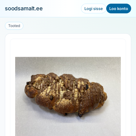
soodsamalt.ee
Logi sisse
Loo konto
Tooted