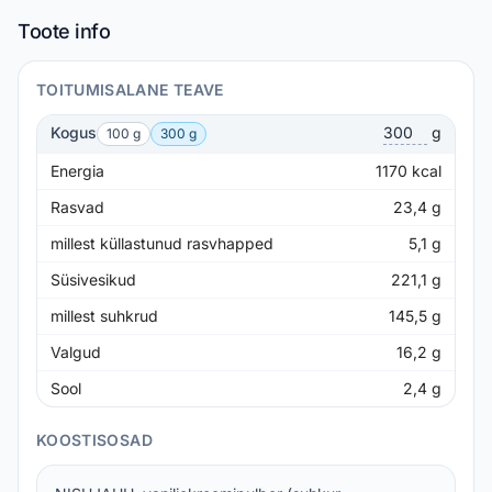
Toote info
TOITUMISALANE TEAVE
Kogus
g
100 g
300 g
Energia
1170
kcal
Rasvad
23,4
g
millest küllastunud rasvhapped
5,1
g
Süsivesikud
221,1
g
millest suhkrud
145,5
g
Valgud
16,2
g
Sool
2,4
g
KOOSTISOSAD