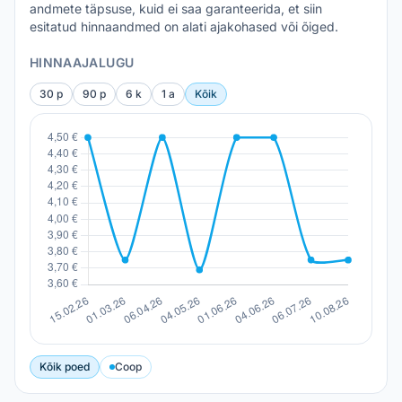
andmete täpsuse, kuid ei saa garanteerida, et siin
esitatud hinnaandmed on alati ajakohased või õiged.
HINNAAJALUGU
30 p
90 p
6 k
1 a
Kõik
Kõik poed
Coop