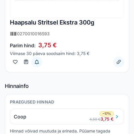
Haapsalu Stritsel Ekstra 300g
0270010016593
3,75 €
Parim hind:
Viimase 30 päeva soodsaim hind: 3,75 €
Hinnainfo
PRAEGUSED HINNAD
−17%
Coop
3,75 €
4,50 €
Hinnad võivad muutuda ja erineda. Püüame tagada