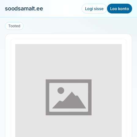
soodsamalt.ee
Logi sisse
Loo konto
Tooted