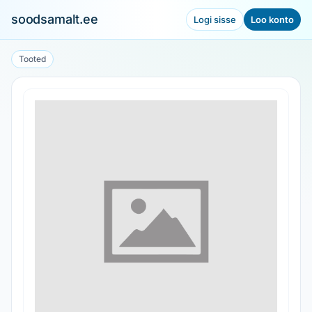
soodsamalt.ee
Logi sisse
Loo konto
Tooted