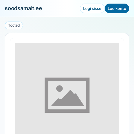
soodsamalt.ee
Logi sisse
Loo konto
Tooted