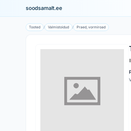
soodsamalt.ee
Tooted
/
Valmistoidud
/
Praed, vormiroad
V