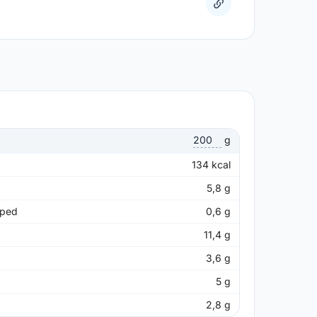
g
134
kcal
5,8
g
pped
0,6
g
11,4
g
3,6
g
5
g
2,8
g