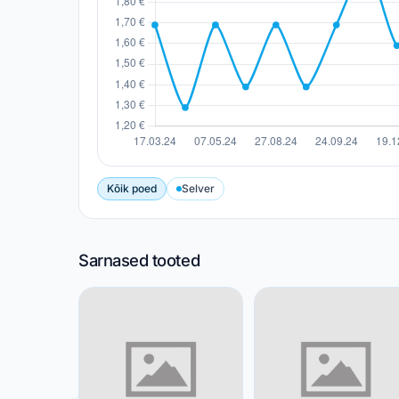
Kõik poed
Selver
Sarnased tooted