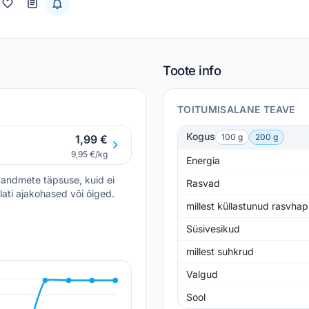
Toote info
TOITUMISALANE TEAVE
Kogus
100 g
200 g
1,99 €
9,95 €/kg
Energia
andmete täpsuse, kuid ei
Rasvad
lati ajakohased või õiged.
millest küllastunud rasvha
Süsivesikud
millest suhkrud
Valgud
Sool