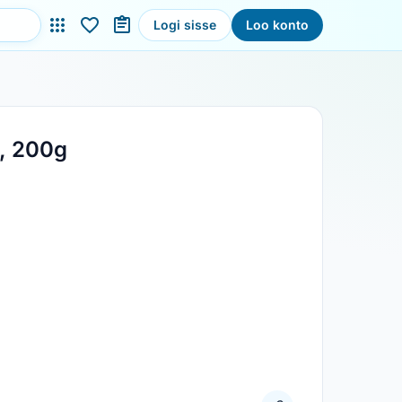
Logi sisse
Loo konto
, 200g