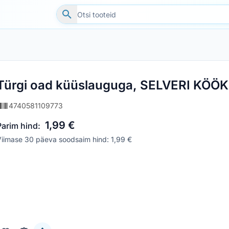
Türgi oad küüslauguga, SELVERI KÖÖK
4740581109773
1,99 €
Parim hind:
iimase 30 päeva soodsaim hind: 1,99 €