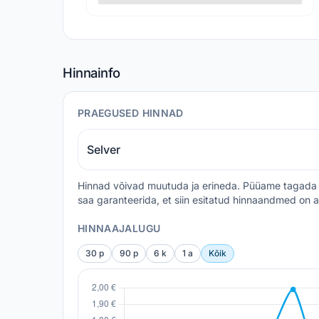
Hinnainfo
PRAEGUSED HINNAD
Selver
Hinnad võivad muutuda ja erineda. Püüame tagada 
saa garanteerida, et siin esitatud hinnaandmed on a
HINNAAJALUGU
30 p
90 p
6 k
1 a
Kõik