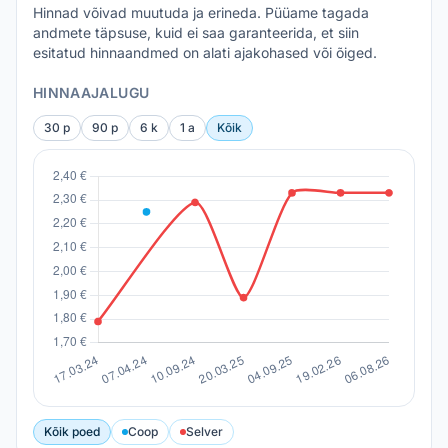
Hinnad võivad muutuda ja erineda. Püüame tagada
andmete täpsuse, kuid ei saa garanteerida, et siin
esitatud hinnaandmed on alati ajakohased või õiged.
HINNAAJALUGU
30 p
90 p
6 k
1 a
Kõik
Kõik poed
Coop
Selver