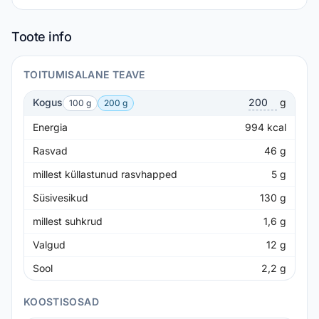
Toote info
TOITUMISALANE TEAVE
Kogus
g
100 g
200 g
Energia
994
kcal
Rasvad
46
g
millest küllastunud rasvhapped
5
g
Süsivesikud
130
g
millest suhkrud
1,6
g
Valgud
12
g
Sool
2,2
g
KOOSTISOSAD