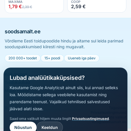
MAXIMA
COOP
1,79 €
2,59 €
2,39 €
soodsamalt.ee
Võrdleme Eesti toidupoodide hindu ja aitame sul leida parimad
sooduspakkumised kiiresti ning mugavalt.
200 000+ toodet
15+ poodi
Uueneb iga päev
Kõik tooted
Lubad analüütikaküpsised?
Toidukaubad
Kasutame Google Analyticsit ainult siis, kui annad selleks
Muud tooted
loa. Mõõdistame sellega veebilehe kasutamist ning
parendame teenust. Vajalikud tehnilised salvestused
© 2026 soodsamalt.ee
Tagasiside
jäävad alati sisse.
Privaatsustingimused
Muuda küpsiste valikut
Saad oma valikult hiljem muuta lingilt
Privaatsustingimused
.
info@soodsamalt.ee
Nõustun
Keeldun