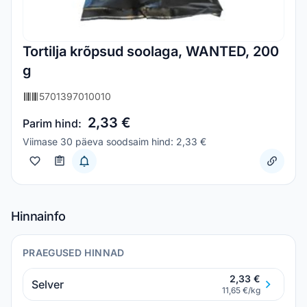
Tortilja krõpsud soolaga, WANTED, 200
g
5701397010010
2,33 €
Parim hind:
Viimase 30 päeva soodsaim hind: 2,33 €
Hinnainfo
PRAEGUSED HINNAD
2,33 €
Selver
11,65 €/kg