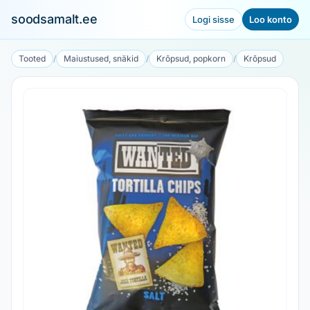
soodsamalt.ee
Logi sisse
Loo konto
Tooted
/
Maiustused, snäkid
/
Krõpsud, popkorn
/
Krõpsud