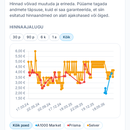
Hinnad võivad muutuda ja erineda. Püüame tagada
andmete täpsuse, kuid ei saa garanteerida, et siin
esitatud hinnaandmed on alati ajakohased või õiged.
HINNAAJALUGU
30 p
90 p
6 k
1 a
Kõik
Kõik poed
A1000 Market
Prisma
Selver