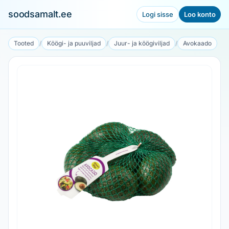
soodsamalt.ee
Logi sisse
Loo konto
Tooted
/
Köögi- ja puuviljad
/
Juur- ja köögiviljad
/
Avokaado