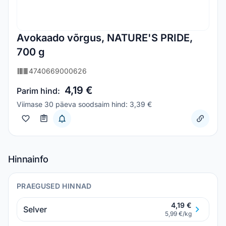
Avokaado võrgus, NATURE'S PRIDE,
700 g
4740669000626
4,19 €
Parim hind:
Viimase 30 päeva soodsaim hind: 3,39 €
Hinnainfo
PRAEGUSED HINNAD
4,19 €
Selver
5,99 €/kg