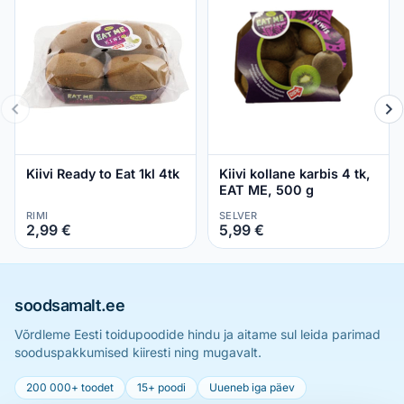
Kiivi Ready to Eat 1kl 4tk
Kiivi kollane karbis 4 tk,
EAT ME, 500 g
RIMI
SELVER
2,99 €
5,99 €
soodsamalt.ee
Võrdleme Eesti toidupoodide hindu ja aitame sul leida parimad
sooduspakkumised kiiresti ning mugavalt.
200 000+ toodet
15+ poodi
Uueneb iga päev