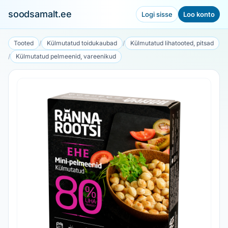
soodsamalt.ee
Logi sisse
Loo konto
Tooted
/
Külmutatud toidukaubad
/
Külmutatud lihatooted, pitsad
/
Külmutatud pelmeenid, vareenikud