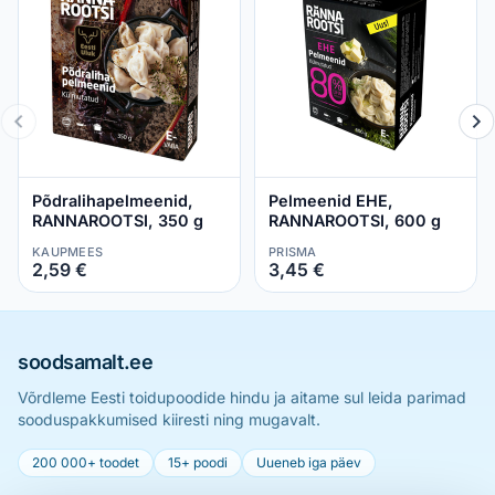
Põdralihapelmeenid,
Pelmeenid EHE,
RANNAROOTSI, 350 g
RANNAROOTSI, 600 g
KAUPMEES
PRISMA
2,59 €
3,45 €
soodsamalt.ee
Võrdleme Eesti toidupoodide hindu ja aitame sul leida parimad
sooduspakkumised kiiresti ning mugavalt.
200 000+ toodet
15+ poodi
Uueneb iga päev