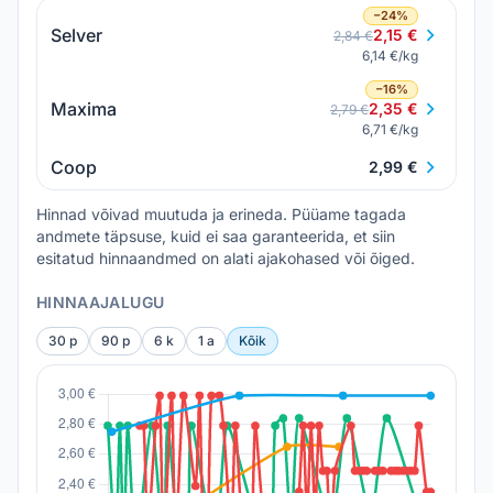
−24%
Selver
2,15 €
2,84 €
6,14 €/kg
−16%
Maxima
2,35 €
2,79 €
6,71 €/kg
Coop
2,99 €
Hinnad võivad muutuda ja erineda. Püüame tagada
andmete täpsuse, kuid ei saa garanteerida, et siin
esitatud hinnaandmed on alati ajakohased või õiged.
HINNAAJALUGU
30 p
90 p
6 k
1 a
Kõik