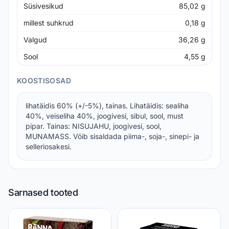
Süsivesikud
85,02
g
millest suhkrud
0,18
g
Valgud
36,26
g
Sool
4,55
g
KOOSTISOSAD
lihatäidis 60% (+/-5%), tainas. Lihatäidis: sealiha
40%, veiseliha 40%, joogivesi, sibul, sool, must
pipar. Tainas: NISUJAHU, joogivesi, sool,
MUNAMASS. Võib sisaldada piima-, soja-, sinepi- ja
selleriosakesi.
Sarnased tooted