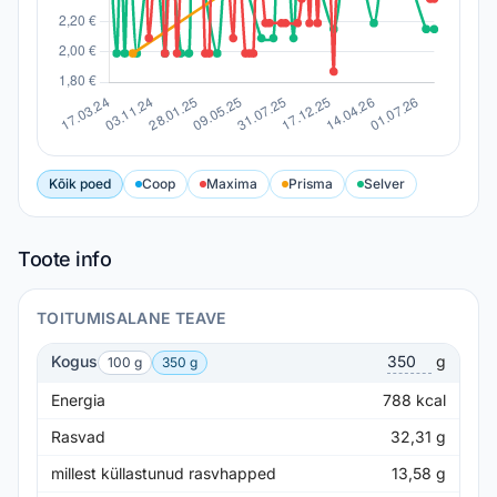
Kõik poed
Coop
Maxima
Prisma
Selver
Toote info
TOITUMISALANE TEAVE
Kogus
g
100 g
350 g
Energia
788
kcal
Rasvad
32,31
g
millest küllastunud rasvhapped
13,58
g