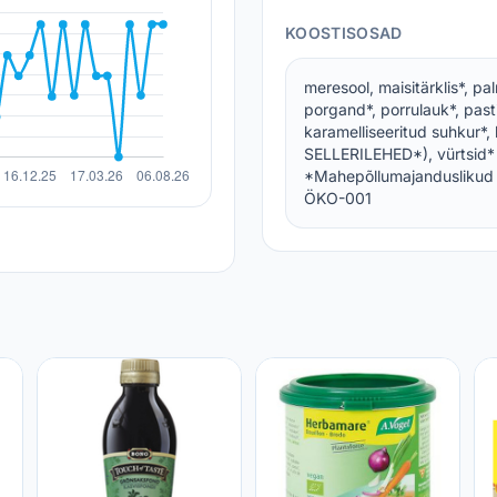
KOOSTISOSAD
meresool, maisitärklis*, pal
porgand*, porrulauk*, past
karamelliseeritud suhkur*, 
SELLERILEHED*), vürtsid*
*Mahepõllumajanduslikud k
ÖKO-001