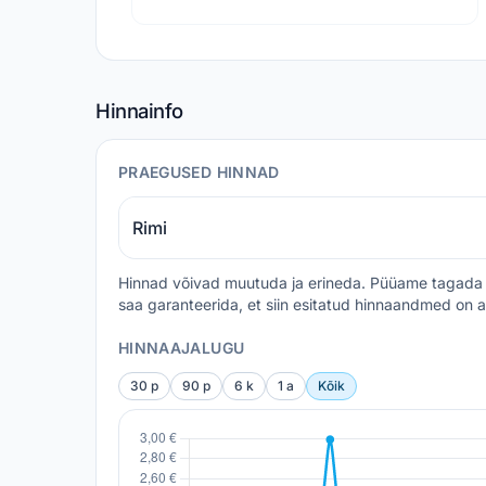
Hinnainfo
PRAEGUSED HINNAD
Rimi
Hinnad võivad muutuda ja erineda. Püüame tagada 
saa garanteerida, et siin esitatud hinnaandmed on a
HINNAAJALUGU
30 p
90 p
6 k
1 a
Kõik