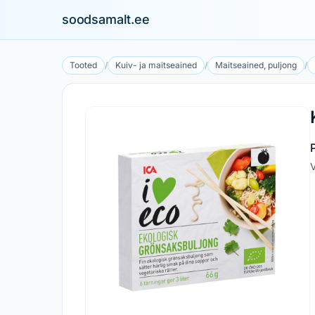
soodsamalt.ee
Tooted
/
Kuiv- ja maitseained
/
Maitseained, puljong
/