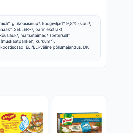
miõli*, glükoosisiirup*, köögiviljad* 9,8% (sibul*,
inaak*, SELLER*), pärmiekstrakt,
küüslauk*, maitsetaimed* (petersell*,
 (muskaatpähkel*, kurkum*).
oostisosad. ELi/ELi-väline põllumajandus. DK-
Kanapulj
kontsent
160 g
RIMI
1,59 €
3,