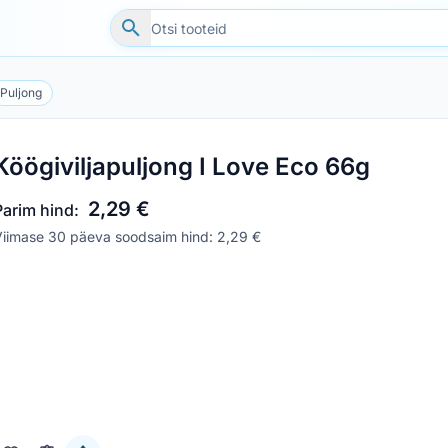
Puljong
Köögiviljapuljong I Love Eco 66g
2,29 €
Parim hind:
Viimase 30 päeva soodsaim hind: 2,29 €