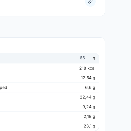
g
218
kcal
12,54
g
pped
6,6
g
22,44
g
9,24
g
2,18
g
23,1
g