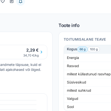
Toote info
TOITUMISALANE TEAVE
Kogus
66 g
100 g
2,29 €
34,70 €/kg
Energia
andmete täpsuse, kuid ei
Rasvad
lati ajakohased või õiged.
millest küllastunud rasvha
Süsivesikud
millest suhkrud
Valgud
Sool