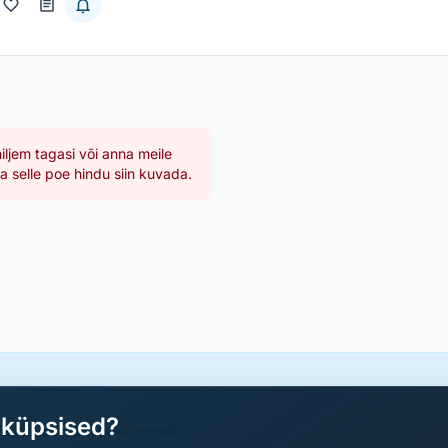
hiljem tagasi või anna meile
 selle poe hindu siin kuvada.
aküpsised?
a parimad sooduspakkumised