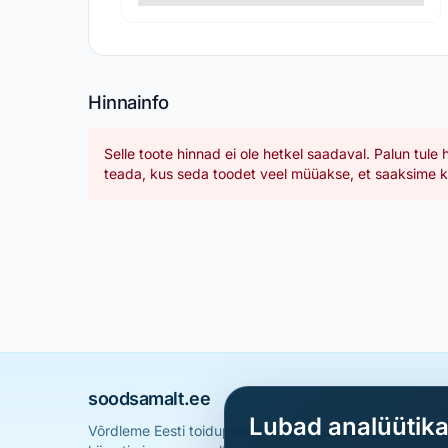
Hinnainfo
Selle toote hinnad ei ole hetkel saadaval. Palun tule 
teada, kus seda toodet veel müüakse, et saaksime ka
soodsamalt.ee
Lubad analüütik
Võrdleme Eesti toidupoodide hindu ja aitame sul leid