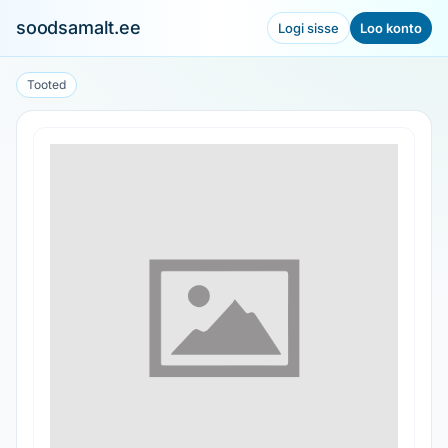
soodsamalt.ee
Logi sisse
Loo konto
Tooted