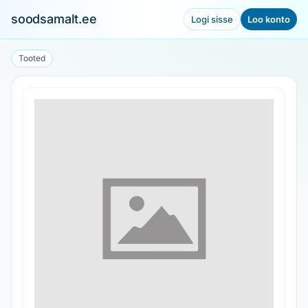
soodsamalt.ee
Logi sisse
Loo konto
Tooted