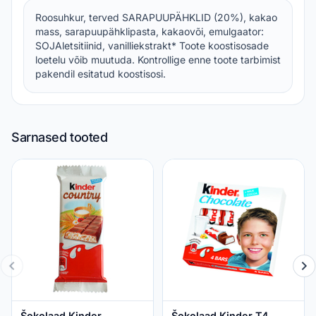
Roosuhkur, terved SARAPUUPÄHKLID (20%), kakao
mass, sarapuupähklipasta, kakaovõi, emulgaator:
SOJAletsitiinid, vanilliekstrakt* Toote koostisosade
loetelu võib muutuda. Kontrollige enne toote tarbimist
pakendil esitatud koostisosi.
Sarnased tooted
Šokolaad Kinder
Šokolaad Kinder T4,