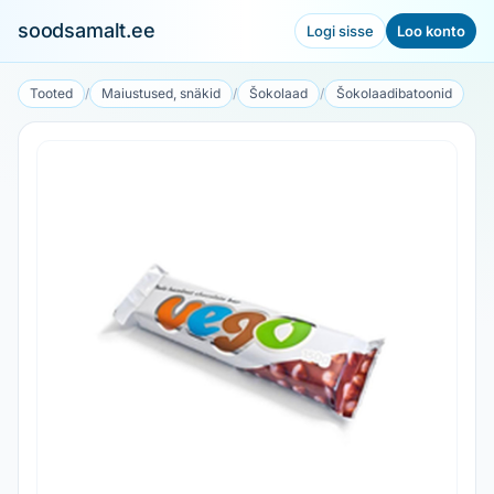
soodsamalt.ee
Logi sisse
Loo konto
Tooted
/
Maiustused, snäkid
/
Šokolaad
/
Šokolaadibatoonid