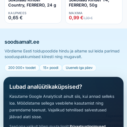
Country, FERRERO, 24 g
FERRERO, 50g
KAUPMEES
MAXIMA
0,65 €
0,99 €
1,39 €
soodsamalt.ee
Võrdleme Eesti toidupoodide hindu ja aitame sul leida parimad
sooduspakkumised kiiresti ning mugavalt.
200 000+ toodet
15+ poodi
Uueneb iga päev
Kõik tooted
Lubad analüütikaküpsised?
Toidukaubad
Kasutame Google Analyticsit ainult siis, kui annad selleks
Muud tooted
loa. Mõõdistame sellega veebilehe kasutamist ning
parendame teenust. Vajalikud tehnilised salvestused
© 2026 soodsamalt.ee
Tagasiside
jäävad alati sisse.
Privaatsustingimused
Muuda küpsiste valikut
Saad oma valikult hiljem muuta lingilt
Privaatsustingimused
.