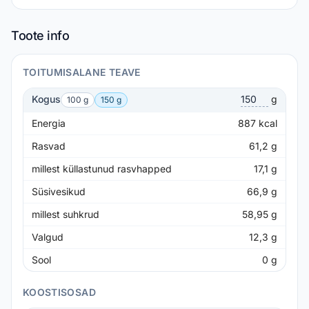
Toote info
TOITUMISALANE TEAVE
Kogus
g
100 g
150 g
Energia
887
kcal
Rasvad
61,2
g
millest küllastunud rasvhapped
17,1
g
Süsivesikud
66,9
g
millest suhkrud
58,95
g
Valgud
12,3
g
Sool
0
g
KOOSTISOSAD