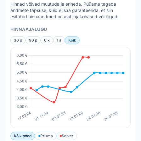
Hinnad võivad muutuda ja erineda. Püüame tagada
andmete täpsuse, kuid ei saa garanteerida, et siin
esitatud hinnaandmed on alati ajakohased või õiged.
HINNAAJALUGU
30 p
90 p
6 k
1 a
Kõik
Kõik poed
Prisma
Selver