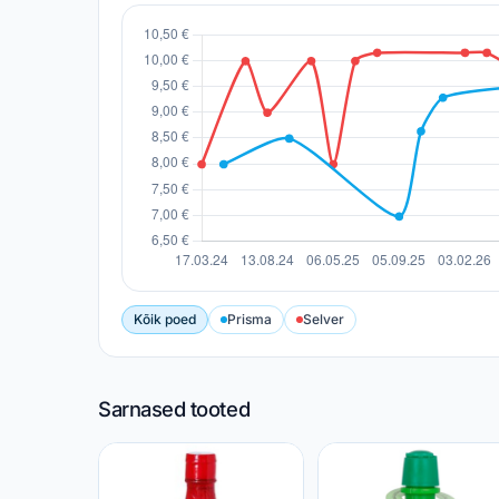
Kõik poed
Prisma
Selver
Sarnased tooted