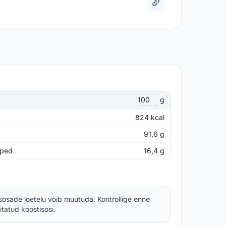
g
824
kcal
91,6
g
pped
16,4
g
sosade loetelu võib muutuda. Kontrollige enne
itatud koostisosi.