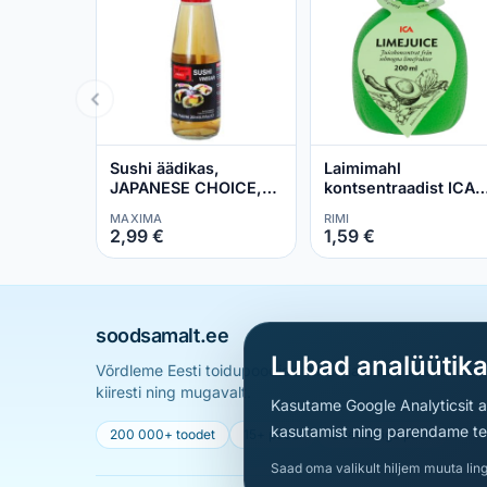
Sushi äädikas,
Laimimahl
JAPANESE CHOICE,
kontsentraadist ICA
200 ml
200ml
MAXIMA
RIMI
2,99 €
1,59 €
soodsamalt.ee
Lubad analüütik
Võrdleme Eesti toidupoodide hindu ja aitame sul leid
kiiresti ning mugavalt.
Kasutame Google Analyticsit ai
kasutamist ning parendame teen
200 000+ toodet
15+ poodi
Uueneb iga päev
Saad oma valikult hiljem muuta ling