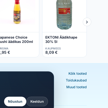
maasika 
PRISMA
4,68 €
apanese Choice
EKTONI Äädikhape
ushi äädikas 200ml
30% 5l
RISMA
KAUPMEES
,95 €
8,09 €
Kõik tooted
Toidukaubad
Muud tooted
Nõustun
Keeldun