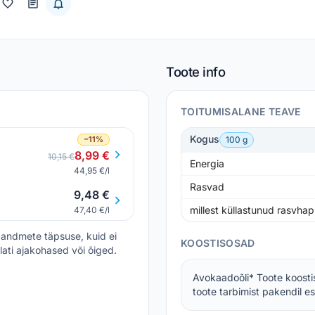
Toote info
TOITUMISALANE TEAVE
Kogus
−11%
100 g
8,99 €
10,15 €
Energia
44,95 €/l
Rasvad
9,48 €
millest küllastunud rasvha
47,40 €/l
andmete täpsuse, kuid ei
KOOSTISOSAD
lati ajakohased või õiged.
Avokaadoõli* Toote koosti
toote tarbimist pakendil es