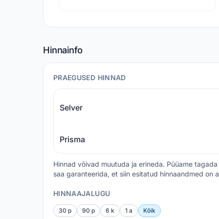
Hinnainfo
PRAEGUSED HINNAD
Selver
Prisma
Hinnad võivad muutuda ja erineda. Püüame tagada 
saa garanteerida, et siin esitatud hinnaandmed on a
HINNAAJALUGU
30 p
90 p
6 k
1 a
Kõik