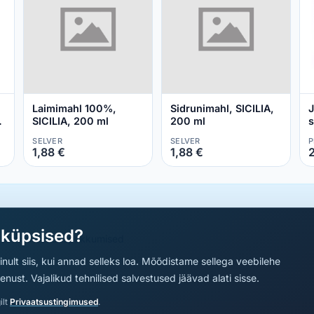
Laimimahl 100%,
Sidrunimahl, SICILIA,
J
SICILIA, 200 ml
200 ml
s
SELVER
SELVER
P
1,88 €
1,88 €
2
aküpsised?
a parimad sooduspakkumised
nult siis, kui annad selleks loa. Mõõdistame sellega veebilehe
ust. Vajalikud tehnilised salvestused jäävad alati sisse.
ilt
Privaatsustingimused
.