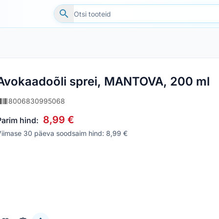
Avokaadoõli sprei, MANTOVA, 200 ml
8006830995068
8,99 €
Parim hind:
Viimase 30 päeva soodsaim hind: 8,99 €