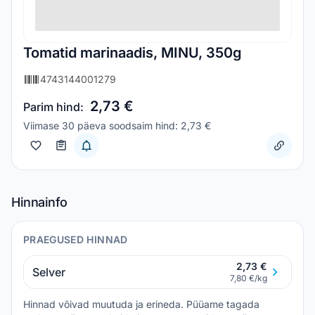
Tomatid marinaadis, MINU, 350g
4743144001279
2,73 €
Parim hind:
Viimase 30 päeva soodsaim hind: 2,73 €
Hinnainfo
PRAEGUSED HINNAD
2,73 €
Selver
7,80 €/kg
Hinnad võivad muutuda ja erineda. Püüame tagada