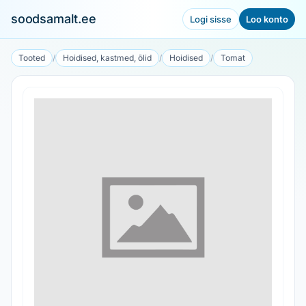
soodsamalt.ee
Logi sisse
Loo konto
Tooted
/
Hoidised, kastmed, õlid
/
Hoidised
/
Tomat