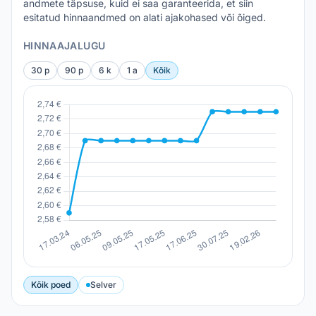
andmete täpsuse, kuid ei saa garanteerida, et siin
esitatud hinnaandmed on alati ajakohased või õiged.
HINNAAJALUGU
30 p
90 p
6 k
1 a
Kõik
Kõik poed
Selver