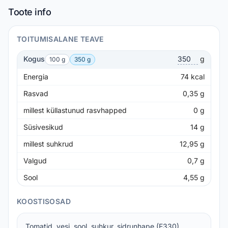
Toote info
TOITUMISALANE TEAVE
Kogus
g
100 g
350 g
Energia
74
kcal
Rasvad
0,35
g
millest küllastunud rasvhapped
0
g
Süsivesikud
14
g
millest suhkrud
12,95
g
Valgud
0,7
g
Sool
4,55
g
KOOSTISOSAD
Tomatid, vesi, sool, suhkur, sidrunhape (E330),