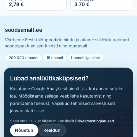
2,78 €
3,70 €
soodsamalt.ee
Võrdleme Eesti toidupoodide hindu ja aitame sul leida parimad
sooduspakkumised kiiresti ning mugavalt.
200 000+ toodet
15+ poodi
Uueneb iga päev
Kõik tooted
Lubad analüütikaküpsised?
Toidukaubad
Kasutame Google Analyticsit ainult siis, kui annad selleks
Muud tooted
loa. Mõõdistame sellega veebilehe kasutamist ning
parendame teenust. Vajalikud tehnilised salvestused
© 2026 soodsamalt.ee
Tagasiside
jäävad alati sisse.
Privaatsustingimused
Muuda küpsiste valikut
Saad oma valikult hiljem muuta lingilt
Privaatsustingimused
.
info@soodsamalt.ee
Nõustun
Keeldun