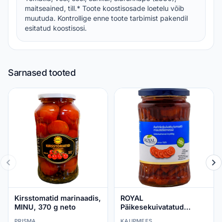
maitseained, till.* Toote koostisosade loetelu võib
muutuda. Kontrollige enne toote tarbimist pakendil
esitatud koostisosi.
Sarnased tooted
Kirsstomatid marinaadis,
ROYAL
MINU, 370 g neto
Päikesekuivatatud
tomatid marinaadis 360g
PRISMA
KAUPMEES