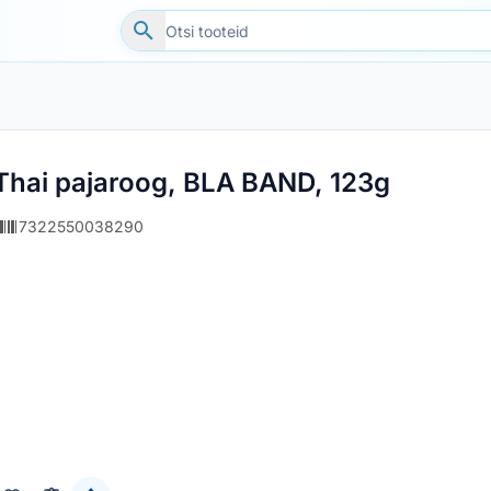
Thai pajaroog, BLA BAND, 123g
7322550038290