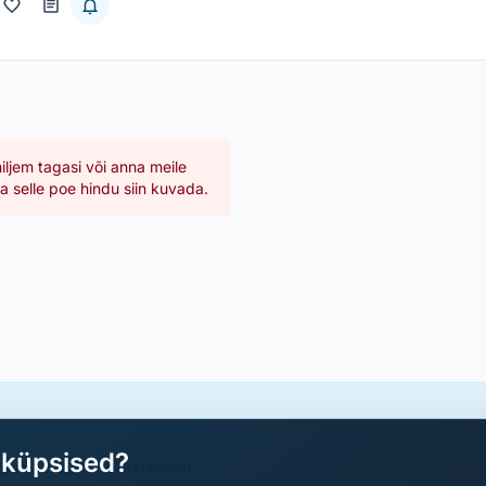
hiljem tagasi või anna meile
 selle poe hindu siin kuvada.
aküpsised?
a parimad sooduspakkumised