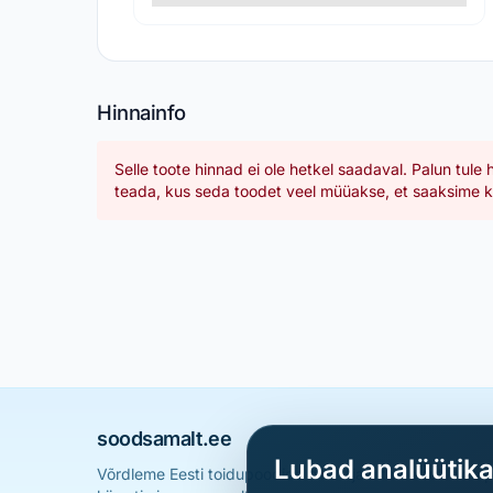
Hinnainfo
Selle toote hinnad ei ole hetkel saadaval. Palun tule 
teada, kus seda toodet veel müüakse, et saaksime ka
soodsamalt.ee
Lubad analüütik
Võrdleme Eesti toidupoodide hindu ja aitame sul leid