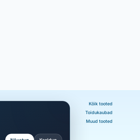
Kõik tooted
Toidukaubad
Muud tooted
Nõustun
Keeldun