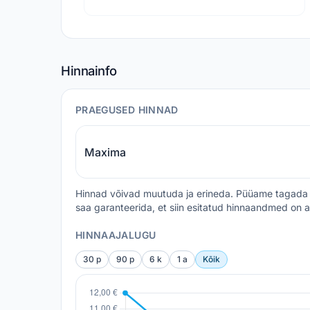
Hinnainfo
PRAEGUSED HINNAD
Maxima
Hinnad võivad muutuda ja erineda. Püüame tagada 
saa garanteerida, et siin esitatud hinnaandmed on a
HINNAAJALUGU
30 p
90 p
6 k
1 a
Kõik