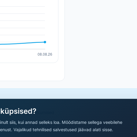
aküpsised?
a parimad sooduspakkumised
nult siis, kui annad selleks loa. Mõõdistame sellega veebilehe
ust. Vajalikud tehnilised salvestused jäävad alati sisse.