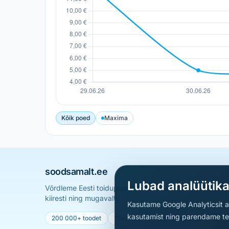
Kõik poed
Maxima
soodsamalt.ee
Lubad analüütik
Võrdleme Eesti toidupoodide hindu ja aitame sul leid
kiiresti ning mugavalt.
Kasutame Google Analyticsit ai
kasutamist ning parendame teen
200 000+ toodet
15+ poodi
Uueneb iga päev