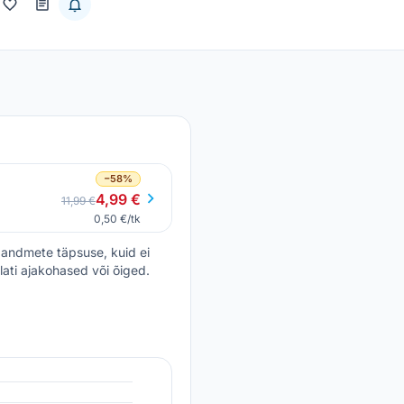
−58%
4,99 €
11,99 €
0,50 €/tk
andmete täpsuse, kuid ei
lati ajakohased või õiged.