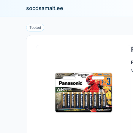
soodsamalt.ee
Tooted