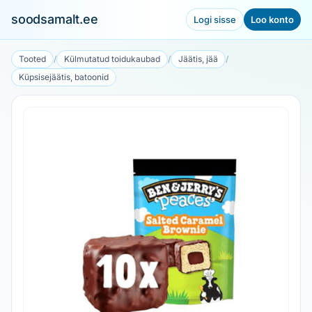
soodsamalt.ee
Logi sisse
Loo konto
Tooted
/
Külmutatud toidukaubad
/
Jäätis, jää
/
Küpsisejäätis, batoonid