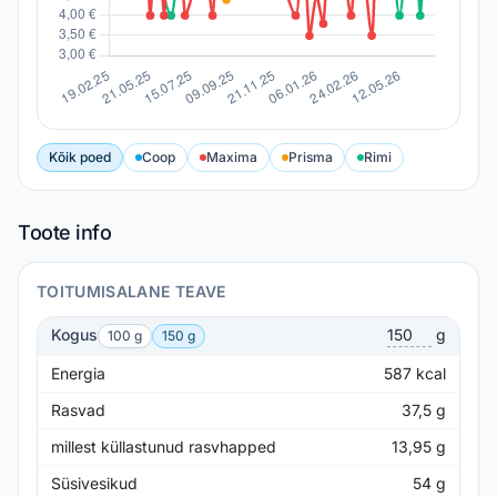
Kõik poed
Coop
Maxima
Prisma
Rimi
Toote info
TOITUMISALANE TEAVE
Kogus
g
100 g
150 g
Energia
587
kcal
Rasvad
37,5
g
millest küllastunud rasvhapped
13,95
g
Süsivesikud
54
g