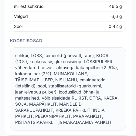
millest suhkrud
46,5
g
Valgud
6,6
g
Sool
0,42
g
KOOSTISOSAD
suhkur, LÕSS, taimeõlid (päevalill, raps), KOOR
(10%), kookosrasv, glükoosisiirup, LÕSSIPULBER,
vähendatud rasvasisaldusega kakaopulber (2 ,5%),
kakaopulber (2%), MUNAKOLLANE,
TÄISPIIMAPULBER, NISUJAHU, emulgaatorid
(letsitiinid), sool, stabilisaatorid (guarkummi,
jaanileivapuu pulber), looduslikud lõhna- ja
maitseained. Võib sisaldada RUKIST, OTRA, KAERA,
SOJA, MAAPÄHKLIT, MANDLEID,
SARAPUUPÄHKLIT, KREEKA PÄHKLIT, INDIA
PÄHKLIT, PEEKANIPÄHKLIT, PARAPÄHKLIT,
PISTAATSIAPÄHKLIT ja MAKADAAMIA PÄHKLIT