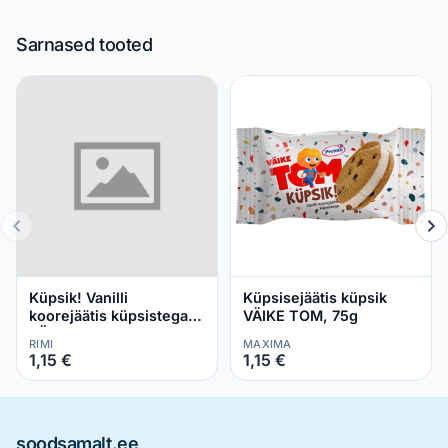
Sarnased tooted
Küpsik! Vanilli
Küpsisejäätis küpsik
koorejäätis küpsistega,
VÄIKE TOM, 75g
VÄIKE TOM, 75 g
RIMI
MAXIMA
1,15 €
1,15 €
soodsamalt.ee