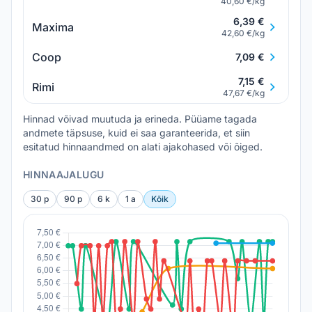
40,60 €/kg
6,39 €
Maxima
42,60 €/kg
Coop
7,09 €
7,15 €
Rimi
47,67 €/kg
Hinnad võivad muutuda ja erineda. Püüame tagada
andmete täpsuse, kuid ei saa garanteerida, et siin
esitatud hinnaandmed on alati ajakohased või õiged.
HINNAAJALUGU
30 p
90 p
6 k
1 a
Kõik