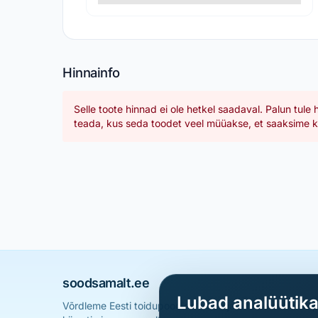
Hinnainfo
Selle toote hinnad ei ole hetkel saadaval. Palun tule 
teada, kus seda toodet veel müüakse, et saaksime ka
soodsamalt.ee
Lubad analüütik
Võrdleme Eesti toidupoodide hindu ja aitame sul leid