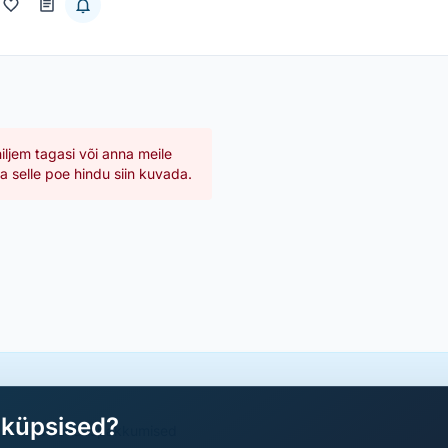
hiljem tagasi või anna meile
 selle poe hindu siin kuvada.
aküpsised?
a parimad sooduspakkumised