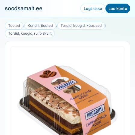
soodsamalt.ee
Logi sisse
Loo konto
Tooted
/
Kondiitritooted
/
Tordid, koogid, küpsised
/
Tordid, koogid, rullbiskviit