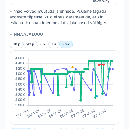
19,05 €/kg
Hinnad võivad muutuda ja erineda. Püüame tagada
andmete täpsuse, kuid ei saa garanteerida, et siin
esitatud hinnaandmed on alati ajakohased või õiged.
HINNAAJALUGU
30 p
90 p
6 k
1 a
Kõik