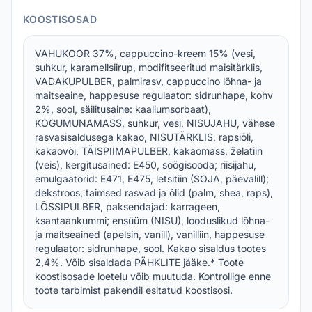
KOOSTISOSAD
VAHUKOOR 37%, cappuccino-kreem 15% (vesi,
suhkur, karamellsiirup, modifitseeritud maisitärklis,
VADAKUPULBER, palmirasv, cappuccino lõhna- ja
maitseaine, happesuse regulaator: sidrunhape, kohv
2%, sool, säilitusaine: kaaliumsorbaat),
KOGUMUNAMASS, suhkur, vesi, NISUJAHU, vähese
rasvasisaldusega kakao, NISUTÄRKLIS, rapsiõli,
kakaovõi, TÄISPIIMAPULBER, kakaomass, želatiin
(veis), kergitusained: E450, söögisooda; riisijahu,
emulgaatorid: E471, E475, letsitiin (SOJA, päevalill);
dekstroos, taimsed rasvad ja õlid (palm, shea, raps),
LÕSSIPULBER, paksendajad: karrageen,
ksantaankummi; ensüüm (NISU), looduslikud lõhna-
ja maitseained (apelsin, vanill), vanilliin, happesuse
regulaator: sidrunhape, sool. Kakao sisaldus tootes
2,4%. Võib sisaldada PÄHKLITE jääke.* Toote
koostisosade loetelu võib muutuda. Kontrollige enne
toote tarbimist pakendil esitatud koostisosi.