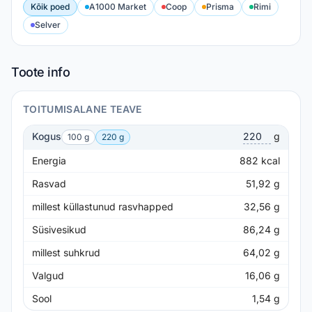
Kõik poed
A1000 Market
Coop
Prisma
Rimi
Selver
Toote info
TOITUMISALANE TEAVE
Kogus
g
100 g
220 g
Energia
882
kcal
Rasvad
51,92
g
millest küllastunud rasvhapped
32,56
g
Süsivesikud
86,24
g
millest suhkrud
64,02
g
Valgud
16,06
g
Sool
1,54
g