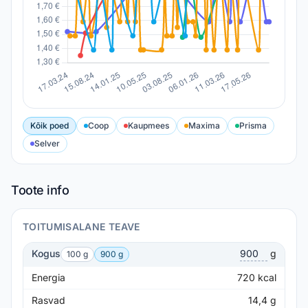
Kõik poed
Coop
Kaupmees
Maxima
Prisma
Selver
Toote info
TOITUMISALANE TEAVE
Kogus
g
100 g
900 g
Energia
720
kcal
Rasvad
14,4
g