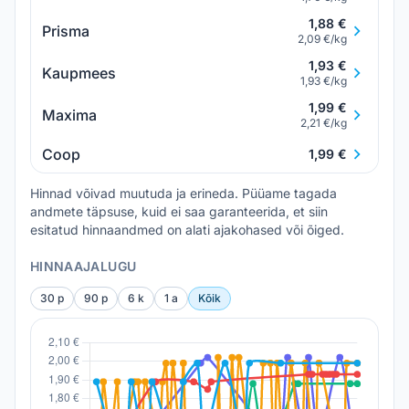
1,88 €
Prisma
2,09 €/kg
1,93 €
Kaupmees
1,93 €/kg
1,99 €
Maxima
2,21 €/kg
Coop
1,99 €
Hinnad võivad muutuda ja erineda. Püüame tagada
andmete täpsuse, kuid ei saa garanteerida, et siin
esitatud hinnaandmed on alati ajakohased või õiged.
HINNAAJALUGU
30 p
90 p
6 k
1 a
Kõik