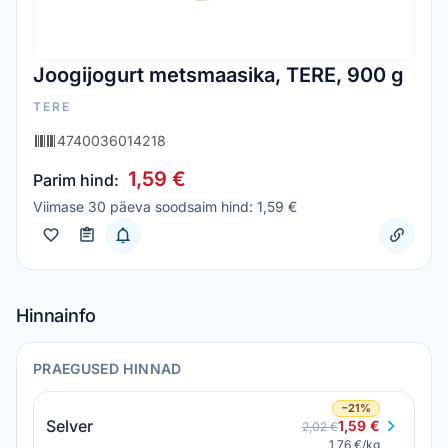
Joogijogurt metsmaasika, TERE, 900 g
TERE
4740036014218
1,59 €
Parim hind:
Viimase 30 päeva soodsaim hind: 1,59 €
Hinnainfo
PRAEGUSED HINNAD
−21%
Selver
1,59 €
2,02 €
1,76 €/kg