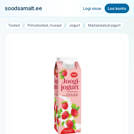
soodsamalt.ee
Logi sisse
Loo konto
Tooted
/
Piimatooted, munad
/
Jogurt
/
Maitsestatud jogurt