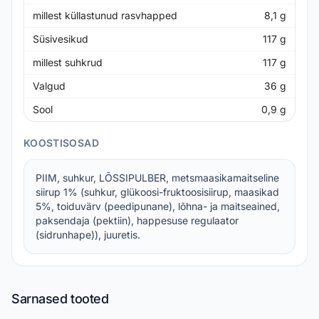
millest küllastunud rasvhapped
8,1
g
Süsivesikud
117
g
millest suhkrud
117
g
Valgud
36
g
Sool
0,9
g
KOOSTISOSAD
PIIM, suhkur, LÕSSIPULBER, metsmaasikamaitseline
siirup 1% (suhkur, glükoosi-fruktoosisiirup, maasikad
5%, toiduvärv (peedipunane), lõhna- ja maitseained,
paksendaja (pektiin), happesuse regulaator
(sidrunhape)), juuretis.
Sarnased tooted