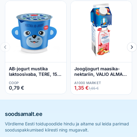
AB-jogurt mustika
Joogijogurt maasika-
laktoosivaba, TERE, 150
nektariin, VALIO ALMA,
g
900 g
COOP
A1000 MARKET
0,79 €
1,35 €
1,65 €
soodsamalt.ee
Võrdleme Eesti toidupoodide hindu ja aitame sul leida parimad
sooduspakkumised kiiresti ning mugavalt.