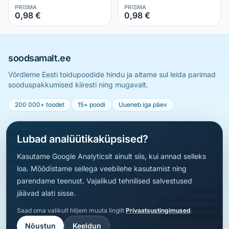
PRISMA
PRISMA
0,98 €
0,98 €
soodsamalt.ee
Võrdleme Eesti toidupoodide hindu ja aitame sul leida parimad
sooduspakkumised kiiresti ning mugavalt.
200 000+ toodet
15+ poodi
Uueneb iga päev
Kõik tooted
Lubad analüütikaküpsised?
Toidukaubad
Kasutame Google Analyticsit ainult siis, kui annad selleks
Muud tooted
loa. Mõõdistame sellega veebilehe kasutamist ning
parendame teenust. Vajalikud tehnilised salvestused
© 2026 soodsamalt.ee
Tagasiside
jäävad alati sisse.
Privaatsustingimused
Muuda küpsiste valikut
Saad oma valikult hiljem muuta lingilt
Privaatsustingimused
.
info@soodsamalt.ee
Nõustun
Keeldun