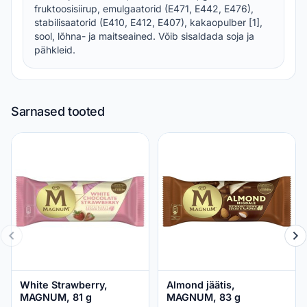
fruktoosisiirup, emulgaatorid (E471, E442, E476),
stabilisaatorid (E410, E412, E407), kakaopulber [1],
sool, lõhna- ja maitseained. Võib sisaldada soja ja
pähkleid.
Sarnased tooted
White Strawberry,
Almond jäätis,
MAGNUM, 81 g
MAGNUM, 83 g