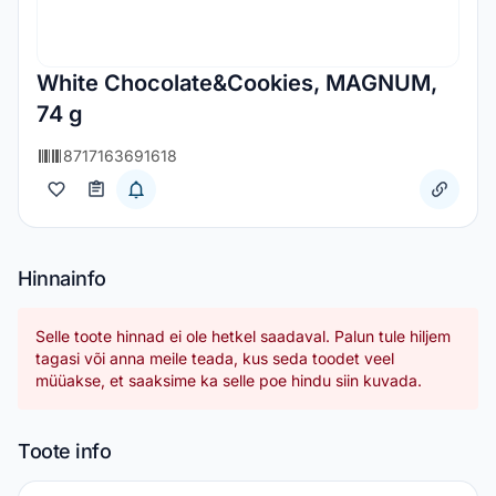
White Chocolate&Cookies, MAGNUM,
74 g
8717163691618
Hinnainfo
Selle toote hinnad ei ole hetkel saadaval. Palun tule hiljem
tagasi või anna meile teada, kus seda toodet veel
müüakse, et saaksime ka selle poe hindu siin kuvada.
Toote info