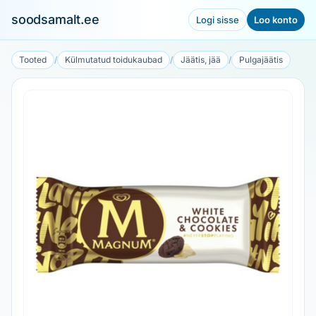
soodsamalt.ee
Logi sisse
Loo konto
Tooted
/
Külmutatud toidukaubad
/
Jäätis, jää
/
Pulgajäätis