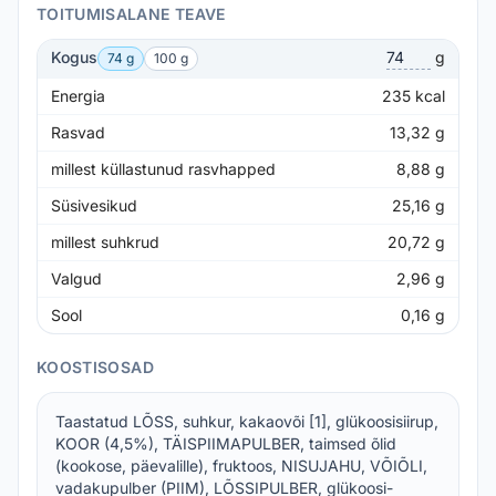
TOITUMISALANE TEAVE
Kogus
g
74 g
100 g
Energia
235
kcal
Rasvad
13,32
g
millest küllastunud rasvhapped
8,88
g
Süsivesikud
25,16
g
millest suhkrud
20,72
g
Valgud
2,96
g
Sool
0,16
g
KOOSTISOSAD
Taastatud LÕSS, suhkur, kakaovõi [1], glükoosisiirup,
KOOR (4,5%), TÄISPIIMAPULBER, taimsed õlid
(kookose, päevalille), fruktoos, NISUJAHU, VÕIÕLI,
vadakupulber (PIIM), LÕSSIPULBER, glükoosi-