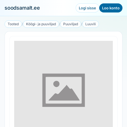
soodsamalt.ee
Logi sisse
Loo konto
Tooted
/
Köögi- ja puuviljad
/
Puuviljad
/
Luuvili