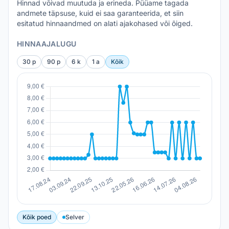
Hinnad võivad muutuda ja erineda. Püüame tagada
andmete täpsuse, kuid ei saa garanteerida, et siin
esitatud hinnaandmed on alati ajakohased või õiged.
HINNAAJALUGU
30 p
90 p
6 k
1 a
Kõik
Kõik poed
Selver