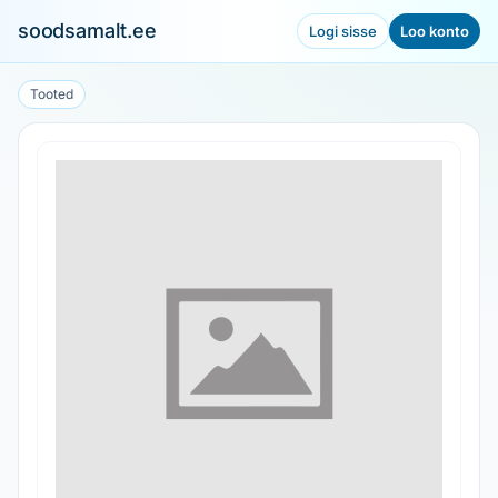
soodsamalt.ee
Logi sisse
Loo konto
Tooted