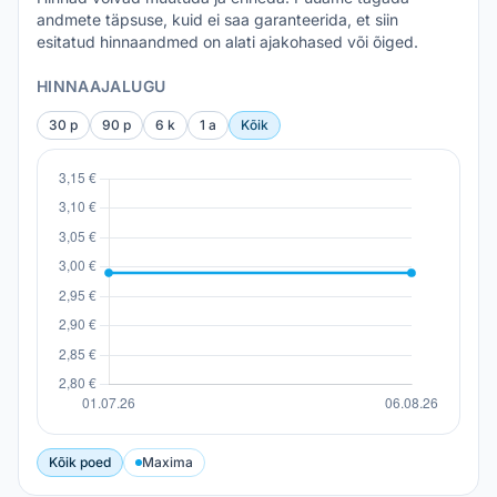
andmete täpsuse, kuid ei saa garanteerida, et siin
esitatud hinnaandmed on alati ajakohased või õiged.
HINNAAJALUGU
30 p
90 p
6 k
1 a
Kõik
Kõik poed
Maxima