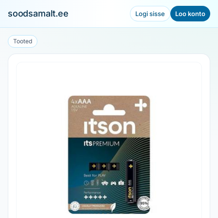
soodsamalt.ee
Logi sisse
Loo konto
Tooted