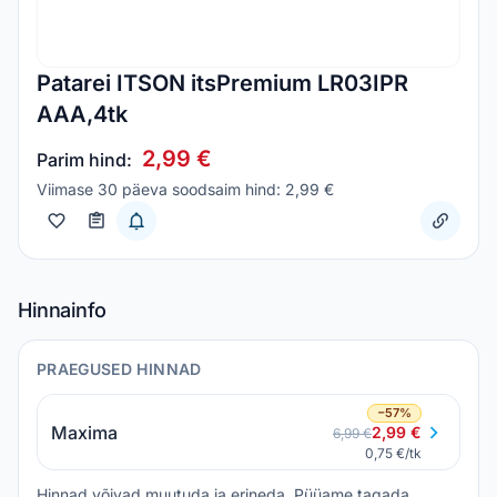
Patarei ITSON itsPremium LR03IPR
AAA,4tk
2,99 €
Parim hind:
Viimase 30 päeva soodsaim hind: 2,99 €
Hinnainfo
PRAEGUSED HINNAD
−57%
Maxima
2,99 €
6,99 €
0,75 €/tk
Hinnad võivad muutuda ja erineda. Püüame tagada