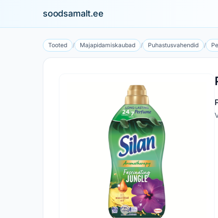
soodsamalt.ee
Tooted
/
Majapidamiskaubad
/
Puhastusvahendid
/
Pe
V