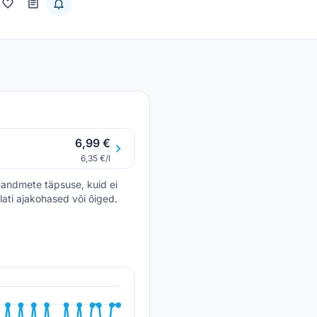
6,99 €
6,35 €/l
andmete täpsuse, kuid ei
lati ajakohased või õiged.