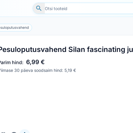
suloputusvahend
Pesuloputusvahend Silan fascinating ju
6,99 €
Parim hind:
iimase 30 päeva soodsaim hind: 5,19 €