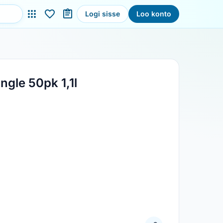
Logi sisse
Loo konto
ngle 50pk 1,1l