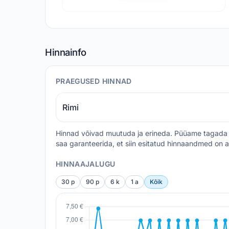
Hinnainfo
PRAEGUSED HINNAD
Rimi
Hinnad võivad muutuda ja erineda. Püüame tagada 
saa garanteerida, et siin esitatud hinnaandmed on a
HINNAAJALUGU
30 p
90 p
6 k
1 a
Kõik