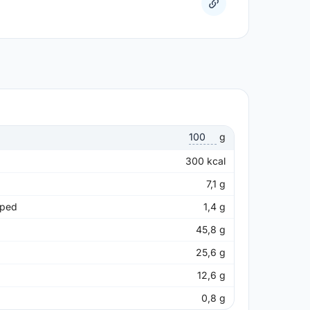
g
300
kcal
7,1
g
pped
1,4
g
45,8
g
25,6
g
12,6
g
0,8
g