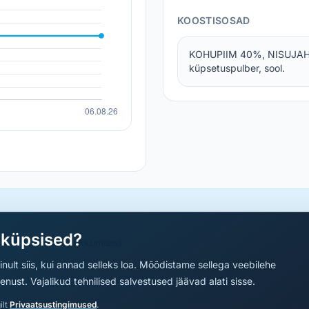
KOOSTISOSAD
KOHUPIIM 40%, NISUJAHU,
küpsetuspulber, sool.
aküpsised?
a parimad sooduspakkumised
nult siis, kui annad selleks loa. Mõõdistame sellega veebilehe
ust. Vajalikud tehnilised salvestused jäävad alati sisse.
ilt
Privaatsustingimused
.