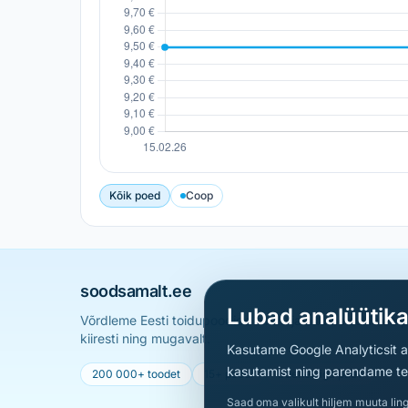
Kõik poed
Coop
soodsamalt.ee
Lubad analüütik
Võrdleme Eesti toidupoodide hindu ja aitame sul leid
kiiresti ning mugavalt.
Kasutame Google Analyticsit ai
kasutamist ning parendame teen
200 000+ toodet
15+ poodi
Uueneb iga päev
Saad oma valikult hiljem muuta ling