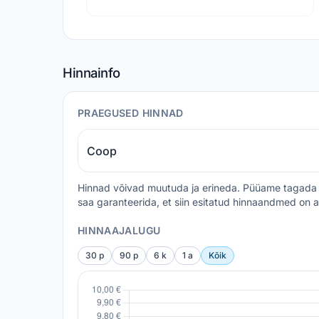
Hinnainfo
PRAEGUSED HINNAD
Coop
Hinnad võivad muutuda ja erineda. Püüame tagada 
saa garanteerida, et siin esitatud hinnaandmed on a
HINNAAJALUGU
30 p
90 p
6 k
1 a
Kõik