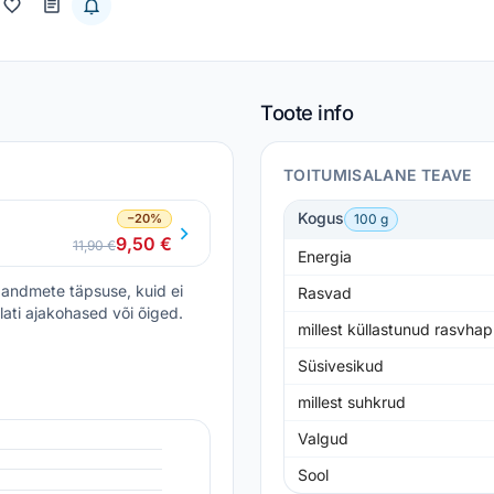
Toote info
TOITUMISALANE TEAVE
Kogus
−20%
100 g
9,50 €
11,90 €
Energia
andmete täpsuse, kuid ei
Rasvad
lati ajakohased või õiged.
millest küllastunud rasvha
Süsivesikud
millest suhkrud
Valgud
Sool