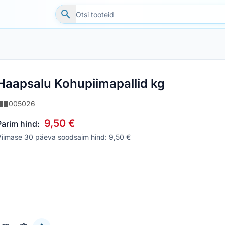
Haapsalu Kohupiimapallid kg
005026
9,50 €
Parim hind:
Viimase 30 päeva soodsaim hind: 9,50 €