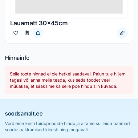
Lauamatt 30×45cm
Hinnainfo
Selle toote hinnad ei ole hetkel saadaval. Palun tule hiljem
tagasi või anna meile teada, kus seda toodet veel
müüakse, et saaksime ka selle poe hindu siin kuvada.
soodsamalt.ee
Võrdleme Eesti toidupoodide hindu ja aitame sul leida parimad
sooduspakkumised kiiresti ning mugavalt.