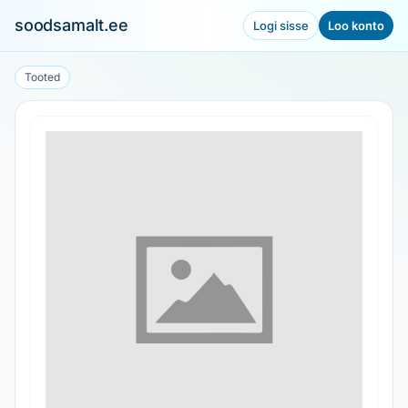
soodsamalt.ee
Logi sisse
Loo konto
Tooted