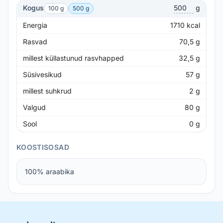
Kogus
g
100 g
500 g
Energia
1710
kcal
Rasvad
70,5
g
millest küllastunud rasvhapped
32,5
g
Süsivesikud
57
g
millest suhkrud
2
g
Valgud
80
g
Sool
0
g
KOOSTISOSAD
100% araabika