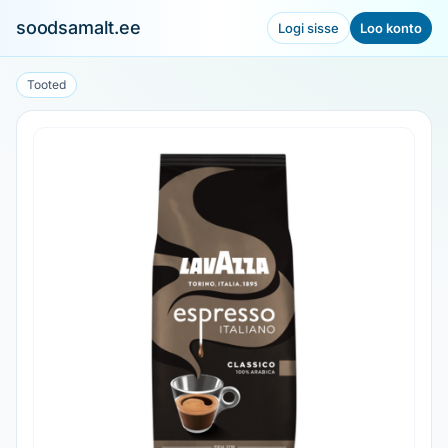
soodsamalt.ee
Logi sisse
Loo konto
Tooted