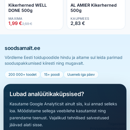
Kikerherned WELL
AL AMIER Kikerherned
DONE 500g
500g
MAXIMA
KAUPMEES
1,99 €
2,83 €
2,59 €
soodsamalt.ee
Võrdleme Eesti toidupoodide hindu ja aitame sul leida parimad
sooduspakkumised kiiresti ning mugavalt.
200 000+ toodet
15+ poodi
Uueneb iga päev
Kõik tooted
Lubad analüütikaküpsised?
Toidukaubad
Kasutame Google Analyticsit ainult siis, kui annad selleks
Muud tooted
loa. Mõõdistame sellega veebilehe kasutamist ning
parendame teenust. Vajalikud tehnilised salvestused
© 2026 soodsamalt.ee
Tagasiside
jäävad alati sisse.
Privaatsustingimused