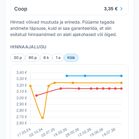
Coop
3,35 €
Hinnad võivad muutuda ja erineda. Püüame tagada
andmete täpsuse, kuid ei saa garanteerida, et siin
esitatud hinnaandmed on alati ajakohased või õiged.
HINNAAJALUGU
30 p
90 p
6 k
1 a
Kõik