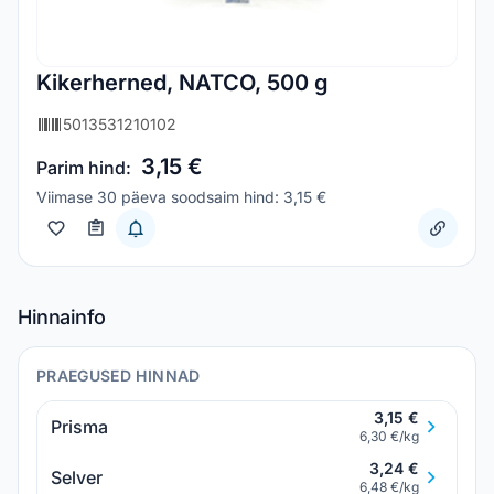
Kikerherned, NATCO, 500 g
5013531210102
3,15 €
Parim hind:
Viimase 30 päeva soodsaim hind: 3,15 €
Hinnainfo
PRAEGUSED HINNAD
3,15 €
Prisma
6,30 €/kg
3,24 €
Selver
6,48 €/kg