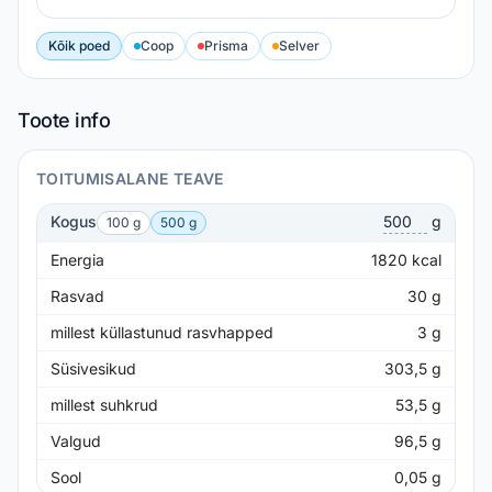
Kõik poed
Coop
Prisma
Selver
Toote info
TOITUMISALANE TEAVE
Kogus
g
100 g
500 g
Energia
1820
kcal
Rasvad
30
g
millest küllastunud rasvhapped
3
g
Süsivesikud
303,5
g
millest suhkrud
53,5
g
Valgud
96,5
g
Sool
0,05
g