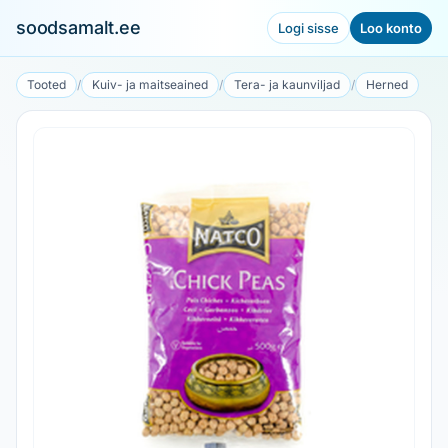
soodsamalt.ee
Logi sisse
Loo konto
Tooted
/
Kuiv- ja maitseained
/
Tera- ja kaunviljad
/
Herned