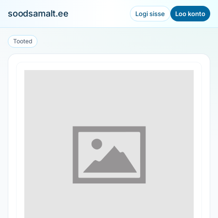
soodsamalt.ee
Logi sisse
Loo konto
Tooted