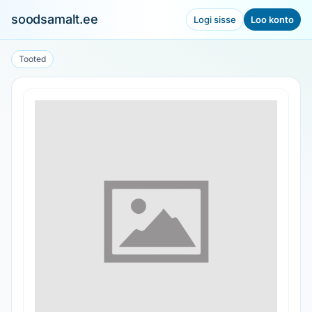
soodsamalt.ee
Logi sisse
Loo konto
Tooted