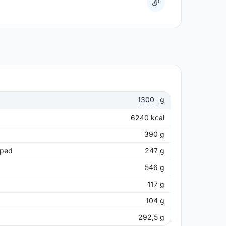
g
6240
kcal
390
g
pped
247
g
546
g
117
g
104
g
292,5
g