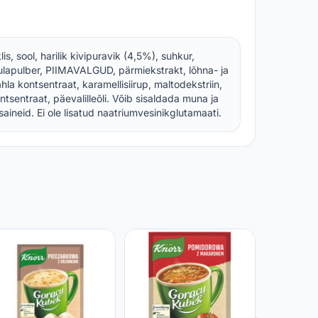
s, sool, harilik kivipuravik (4,5%), suhkur,
lapulber, PIIMAVALGUD, pärmiekstrakt, lõhna- ja
la kontsentraat, karamellisiirup, maltodekstriin,
tsentraat, päevalilleõli. Võib sisaldada muna ja
itusaineid. Ei ole lisatud naatriumvesinikglutamaati.
Kanapür
16g
RIMI
0,75 €