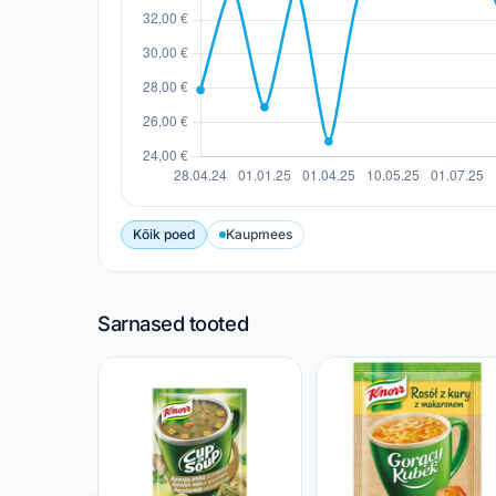
Kõik poed
Kaupmees
Sarnased tooted