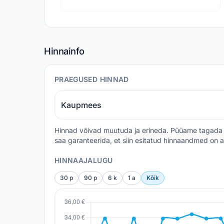
Hinnainfo
PRAEGUSED HINNAD
Kaupmees
Hinnad võivad muutuda ja erineda. Püüame tagada 
saa garanteerida, et siin esitatud hinnaandmed on a
HINNAAJALUGU
30 p
90 p
6 k
1 a
Kõik