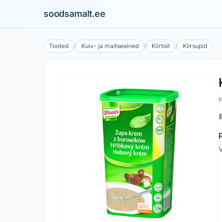
soodsamalt.ee
Tooted
/
Kuiv- ja maitseained
/
Kiirtoit
/
Kiirsupid