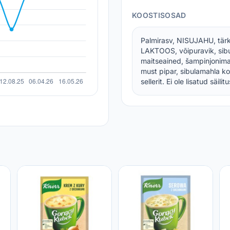
KOOSTISOSAD
Palmirasv, NISUJAHU, tärkli
LAKTOOS, võipuravik, sibu
maitseained, šampinjonimah
must pipar, sibulamahla kon
sellerit. Ei ole lisatud säil