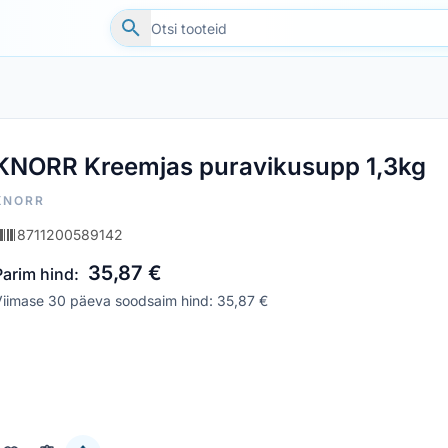
KNORR Kreemjas puravikusupp 1,3kg
KNORR
8711200589142
35,87 €
Parim hind:
Viimase 30 päeva soodsaim hind: 35,87 €