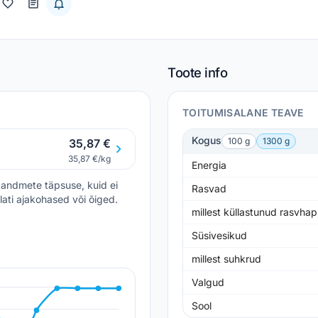
Toote info
TOITUMISALANE TEAVE
Kogus
100 g
1300 g
35,87 €
35,87 €/kg
Energia
andmete täpsuse, kuid ei
Rasvad
lati ajakohased või õiged.
millest küllastunud rasvha
Süsivesikud
millest suhkrud
Valgud
Sool