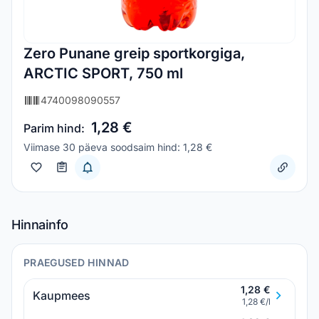
Zero Punane greip sportkorgiga,
ARCTIC SPORT, 750 ml
4740098090557
1,28 €
Parim hind:
Viimase 30 päeva soodsaim hind: 1,28 €
Hinnainfo
PRAEGUSED HINNAD
1,28 €
Kaupmees
1,28 €/l