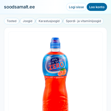
soodsamalt.ee
Logi sisse
Loo konto
Tooted
/
Joogid
/
Karastusjoogid
/
Spordi- ja vitamiinijoogid