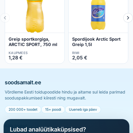
Greip sportkorgiga,
Spordijook Arctic Sport
ARCTIC SPORT, 750 ml
Greip 1,5l
KAUPMEES
RIMI
1,28 €
2,05 €
soodsamalt.ee
Võrdleme Eesti toidupoodide hindu ja aitame sul leida parimad
sooduspakkumised kiiresti ning mugavalt.
200 000+ toodet
15+ poodi
Uueneb iga päev
Kõik tooted
Lubad analüütikaküpsised?