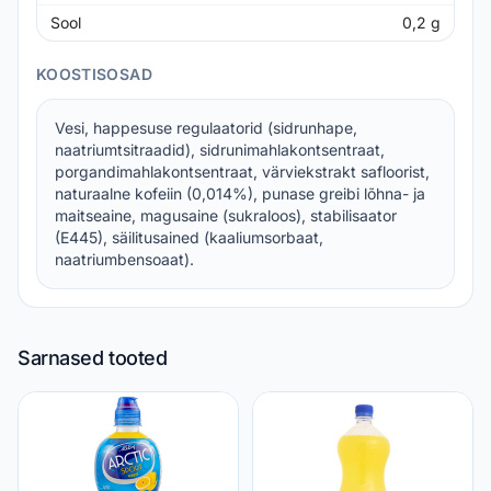
Sool
0,2
g
KOOSTISOSAD
Vesi, happesuse regulaatorid (sidrunhape,
naatriumtsitraadid), sidrunimahlakontsentraat,
porgandimahlakontsentraat, värviekstrakt safloorist,
naturaalne kofeiin (0,014%), punase greibi lõhna- ja
maitseaine, magusaine (sukraloos), stabilisaator
(E445), säilitusained (kaaliumsorbaat,
naatriumbensoaat).
Sarnased tooted