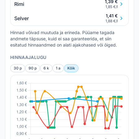
1,39 €
Rimi
1,85 €/l
1,41 €
Selver
1,88 €/l
Hinnad võivad muutuda ja erineda. Püüame tagada
andmete täpsuse, kuid ei saa garanteerida, et siin
esitatud hinnaandmed on alati ajakohased või õiged.
HINNAAJALUGU
30 p
90 p
6 k
1 a
Kõik