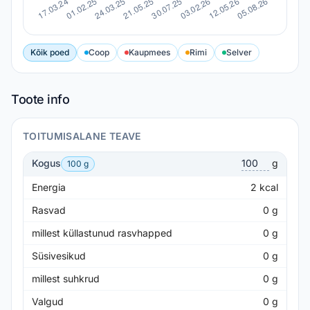
Kõik poed
Coop
Kaupmees
Rimi
Selver
Toote info
TOITUMISALANE TEAVE
Kogus
g
100 g
Energia
2
kcal
Rasvad
0
g
millest küllastunud rasvhapped
0
g
Süsivesikud
0
g
millest suhkrud
0
g
Valgud
0
g