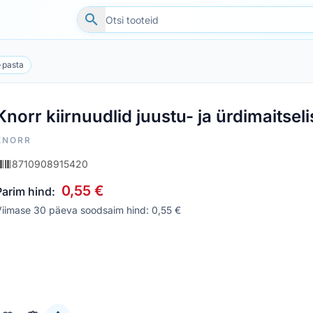
 -pasta
Knorr kiirnuudlid juustu- ja ürdimaitsel
KNORR
8710908915420
0,55 €
Parim hind:
iimase 30 päeva soodsaim hind: 0,55 €