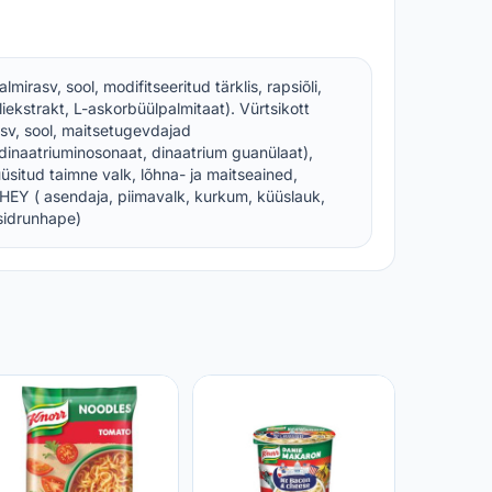
mirasv, sool, modifitseeritud tärklis, rapsiõli,
iekstrakt, L-askorbüülpalmitaat). Vürtsikott
v, sool, maitsetugevdajad
inaatriuminosonaat, dinaatrium guanülaat),
situd taimne valk, lõhna- ja maitseained,
HEY ( asendaja, piimavalk, kurkum, küüslauk,
sidrunhape)
Nuudlid
kooreka
murulau
MAXIMA
59g
1,29 €
2,1