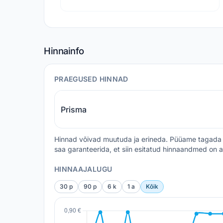
Hinnainfo
PRAEGUSED HINNAD
Prisma
Hinnad võivad muutuda ja erineda. Püüame tagada 
saa garanteerida, et siin esitatud hinnaandmed on a
HINNAAJALUGU
30 p
90 p
6 k
1 a
Kõik