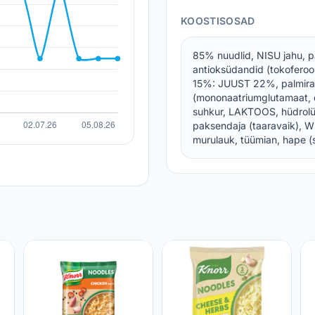
KOOSTISOSAD
85% nuudlid, NISU jahu, pal
antioksüdandid (tokoferool
15%: JUUST 22%, palmiras
(mononaatriumglutamaat, d
suhkur, LAKTOOS, hüdrolüü
paksendaja (taaravaik), W
murulauk, tüümian, hape (