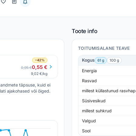
Toote info
TOITUMISALANE TEAVE
Kogus
−42%
61 g
100 g
0,55 €
0,95 €
Energia
9,02 €/kg
Rasvad
andmete täpsuse, kuid ei
millest küllastunud rasvha
lati ajakohased või õiged.
Süsivesikud
millest suhkrud
Valgud
Sool