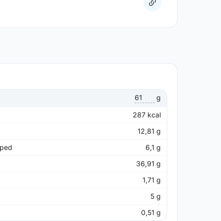
g
287
kcal
12,81
g
pped
6,1
g
36,91
g
1,71
g
5
g
0,51
g