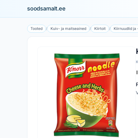
soodsamalt.ee
Tooted
/
Kuiv- ja maitseained
/
Kiirtoit
/
Kiirnuudlid ja
V