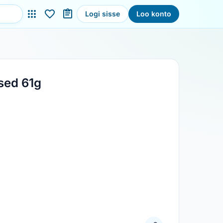
Logi sisse
Loo konto
ised 61g