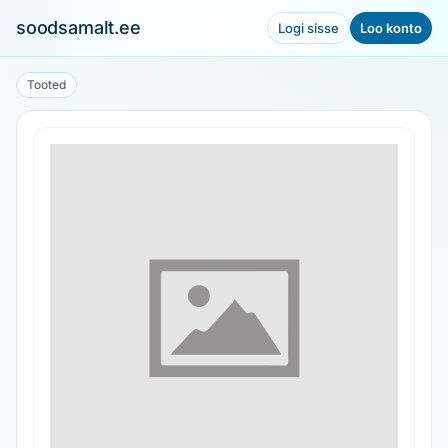
soodsamalt.ee
Logi sisse
Loo konto
Tooted