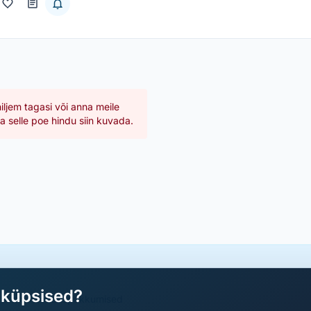
hiljem tagasi või anna meile
 selle poe hindu siin kuvada.
aküpsised?
a parimad sooduspakkumised