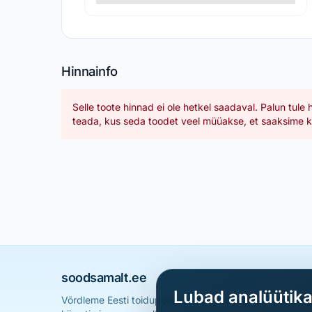
Hinnainfo
Selle toote hinnad ei ole hetkel saadaval. Palun tule 
teada, kus seda toodet veel müüakse, et saaksime ka
soodsamalt.ee
Lubad analüütik
Võrdleme Eesti toidupoodide hindu ja aitame sul leid