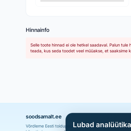
Hinnainfo
Selle toote hinnad ei ole hetkel saadaval. Palun tule 
teada, kus seda toodet veel müüakse, et saaksime ka
soodsamalt.ee
Lubad analüütik
Võrdleme Eesti toidupoodide hindu ja aitame sul leid