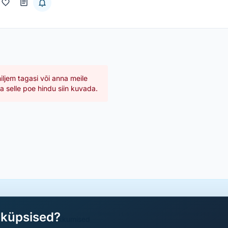
hiljem tagasi või anna meile
 selle poe hindu siin kuvada.
aküpsised?
a parimad sooduspakkumised