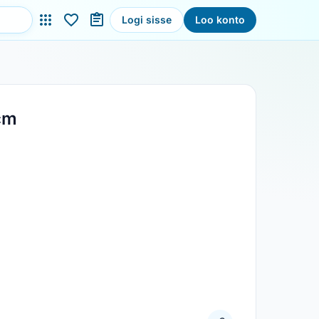
Logi sisse
Loo konto
cm