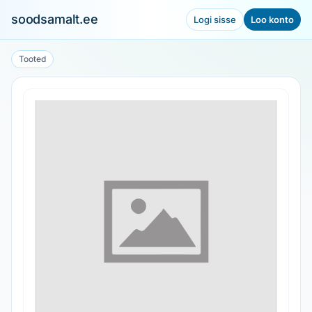
soodsamalt.ee
Logi sisse
Loo konto
Tooted