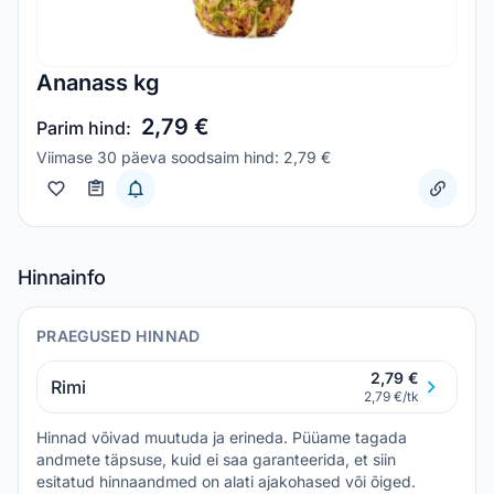
Ananass kg
2,79 €
Parim hind:
Viimase 30 päeva soodsaim hind: 2,79 €
Hinnainfo
PRAEGUSED HINNAD
2,79 €
Rimi
2,79 €/tk
Hinnad võivad muutuda ja erineda. Püüame tagada
andmete täpsuse, kuid ei saa garanteerida, et siin
esitatud hinnaandmed on alati ajakohased või õiged.