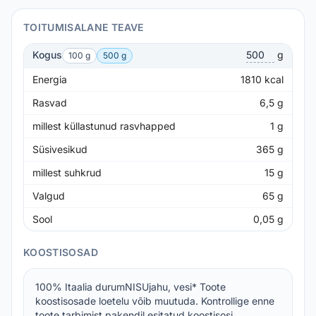
TOITUMISALANE TEAVE
Kogus
g
100 g
500 g
Energia
1810
kcal
Rasvad
6,5
g
millest küllastunud rasvhapped
1
g
Süsivesikud
365
g
millest suhkrud
15
g
Valgud
65
g
Sool
0,05
g
KOOSTISOSAD
100% Itaalia durumNISUjahu, vesi* Toote
koostisosade loetelu võib muutuda. Kontrollige enne
toote tarbimist pakendil esitatud koostisosi.