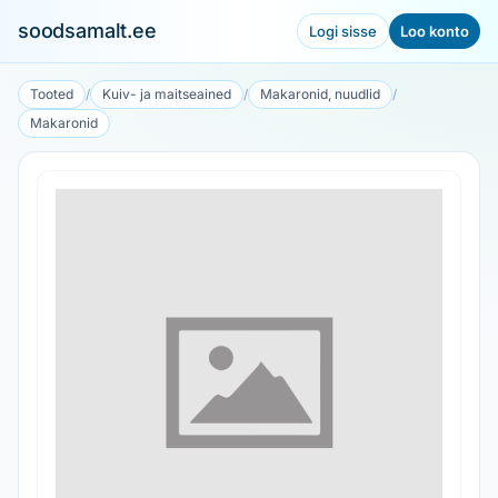
soodsamalt.ee
Logi sisse
Loo konto
Tooted
/
Kuiv- ja maitseained
/
Makaronid, nuudlid
/
Makaronid