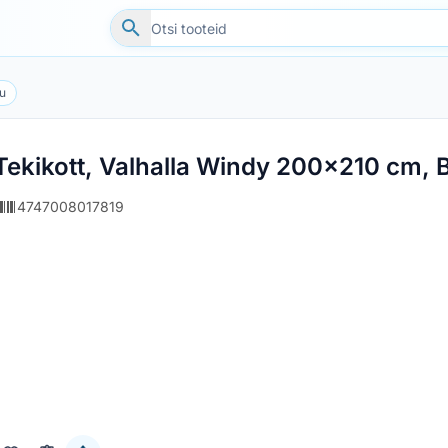
u
Tekikott, Valhalla Windy 200x210 cm,
4747008017819