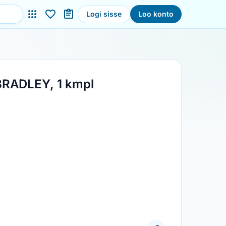
Logi sisse
Loo konto
 BRADLEY, 1 kmpl