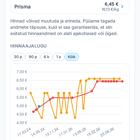
6,45 €
Prisma
16,13 €/kg
Hinnad võivad muutuda ja erineda. Püüame tagada
andmete täpsuse, kuid ei saa garanteerida, et siin
esitatud hinnaandmed on alati ajakohased või õiged.
HINNAAJALUGU
30 p
90 p
6 k
1 a
Kõik