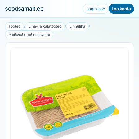
soodsamalt.ee
Logi sisse
Loo konto
Tooted
/
Liha- ja kalatooted
/
Linnuliha
/
Maitsestamata linnuliha