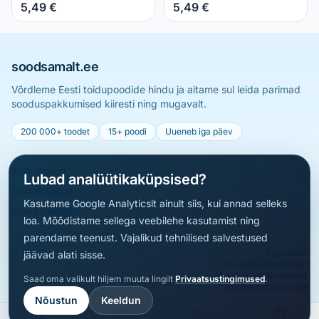
5,49 €
5,49 €
soodsamalt.ee
Võrdleme Eesti toidupoodide hindu ja aitame sul leida parimad
sooduspakkumised kiiresti ning mugavalt.
200 000+ toodet
15+ poodi
Uueneb iga päev
Kõik tooted
Lubad analüütikaküpsised?
Toidukaubad
Kasutame Google Analyticsit ainult siis, kui annad selleks
Muud tooted
loa. Mõõdistame sellega veebilehe kasutamist ning
parendame teenust. Vajalikud tehnilised salvestused
© 2026 soodsamalt.ee
Tagasiside
jäävad alati sisse.
Privaatsustingimused
Muuda küpsiste valikut
Saad oma valikult hiljem muuta lingilt
Privaatsustingimused
.
info@soodsamalt.ee
Nõustun
Keeldun