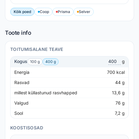
Kõik poed
Coop
Prisma
Selver
Toote info
TOITUMISALANE TEAVE
Kogus
g
100 g
400 g
Energia
700
kcal
Rasvad
44
g
millest küllastunud rasvhapped
13,6
g
Valgud
76
g
Sool
7,2
g
KOOSTISOSAD