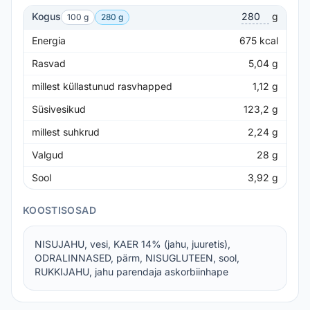
Kogus
g
100 g
280 g
Energia
675
kcal
Rasvad
5,04
g
millest küllastunud rasvhapped
1,12
g
Süsivesikud
123,2
g
millest suhkrud
2,24
g
Valgud
28
g
Sool
3,92
g
KOOSTISOSAD
NISUJAHU, vesi, KAER 14% (jahu, juuretis),
ODRALINNASED, pärm, NISUGLUTEEN, sool,
RUKKIJAHU, jahu parendaja askorbiinhape