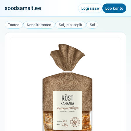
soodsamalt.ee
Logi sisse
Loo konto
Tooted
/
Kondiitritooted
/
Sai, leib, sepik
/
Sai