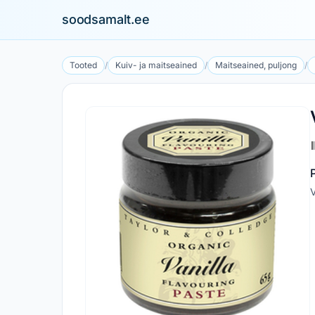
soodsamalt.ee
Tooted
/
Kuiv- ja maitseained
/
Maitseained, puljong
/
V