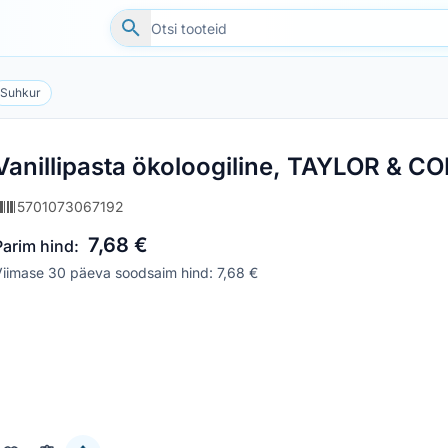
Suhkur
Vanillipasta ökoloogiline, TAYLOR & C
5701073067192
7,68 €
Parim hind:
iimase 30 päeva soodsaim hind: 7,68 €