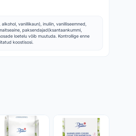
 alkohol, vanillikaun), inuliin, vanilliseemned,
ja maitseaine, paksendajad(ksantaankummi,
osade loetelu võib muutuda. Kontrollige enne
itatud koostisosi.
DAN SUK
25kg (5
KAUPMEE