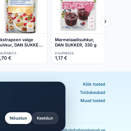
18,57 €
kstrapeen valge
Marmelaadisuhkur,
uhkur, DAN SUKKER,
DAN SUKKER, 330 g
 kg
AUPMEES
KAUPMEES
,70 €
1,17 €
Kõik tooted
Toidukaubad
Muud tooted
Nõustun
Keeldun
rivaatsustingimused
Muuda küpsiste valikut
info@soodsamalt.ee