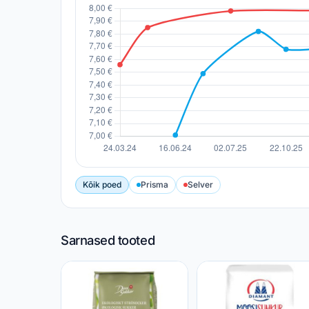
Kõik poed
Prisma
Selver
Sarnased tooted