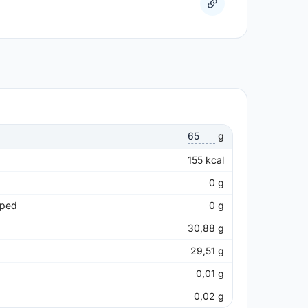
g
155
kcal
0
g
pped
0
g
30,88
g
29,51
g
0,01
g
0,02
g