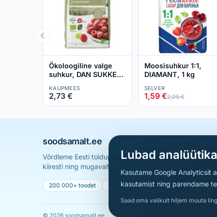
Ökoloogiline valge
Moosisuhkur 1:1,
suhkur, DAN SUKKER,
DIAMANT, 1 kg
1 kg
KAUPMEES
SELVER
2,73 €
1,59 €
2,05 €
soodsamalt.ee
Lubad analüütik
Võrdleme Eesti toidupoodide hindu ja aitame sul leid
kiiresti ning mugavalt.
Kasutame Google Analyticsit ai
kasutamist ning parendame teen
200 000+ toodet
15+ poodi
Uueneb iga päev
Saad oma valikult hiljem muuta ling
© 2026 soodsamalt.ee