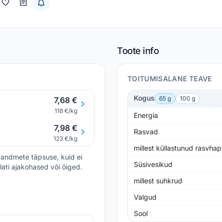
Toote info
TOITUMISALANE TEAVE
Kogus
65 g
100 g
7,68 €
118 €/kg
Energia
7,98 €
Rasvad
123 €/kg
millest küllastunud rasvha
andmete täpsuse, kuid ei
Süsivesikud
lati ajakohased või õiged.
millest suhkrud
Valgud
Sool