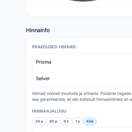
Hinnainfo
PRAEGUSED HINNAD
Prisma
Selver
Hinnad võivad muutuda ja erineda. Püüame tagada 
saa garanteerida, et siin esitatud hinnaandmed on a
HINNAAJALUGU
30 p
90 p
6 k
1 a
Kõik